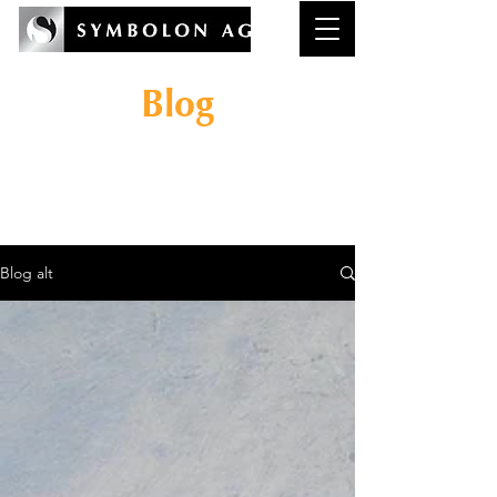
Blog
Wissenswertes rund um
das Thema
Reflexionskompeten
z in der Wirtschaft.
Blog alt