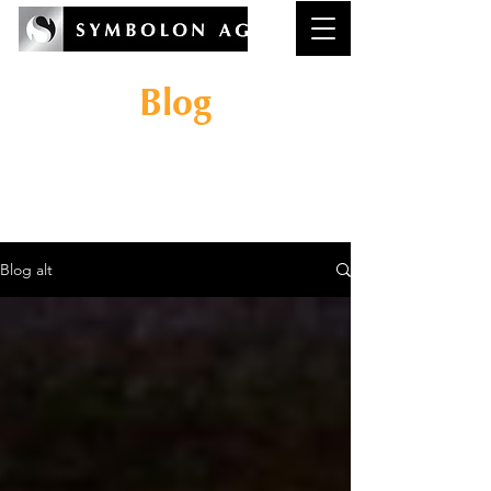
Blog
Wissenswertes rund um
das Thema
Reflexionskompeten
z in der Wirtschaft.
Blog alt