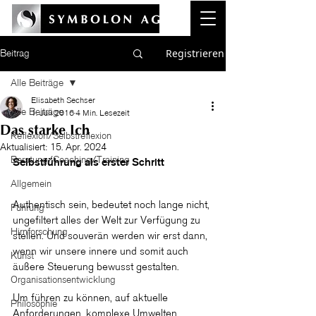
Registrieren
Beitrag
Alle Beiträge
Elisabeth Sechser
Alle Beiträge
1. Juli 2016
4 Min. Lesezeit
Das starke Ich
Reflexion/Selbstreflexion
Aktualisiert:
15. Apr. 2024
Beratung/Coaching/Training
Selbstführung als erster Schritt
Allgemein
Authentisch sein, bedeutet noch lange nicht, 
Führung
ungefiltert alles der Welt zur Verfügung zu 
Hirnforschung
stellen. Und souverän werden wir erst dann, 
wenn wir unsere innere und somit auch 
Kunst
äußere Steuerung bewusst gestalten.
Organisationsentwicklung
Um führen zu können, auf aktuelle 
Philosophie
Anforderungen, komplexe Umwelten 