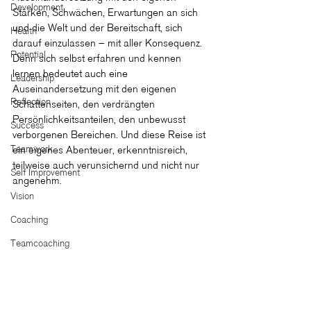
Development
Stärken, Schwächen, Erwartungen an sich 
und die Welt und der Bereitschaft, sich 
Health
darauf einzulassen – mit aller Konsequenz. 
Potential
Denn sich selbst erfahren und kennen 
lernen bedeutet auch eine 
Leadership
Auseinandersetzung mit den eigenen 
Reflection
Schattenseiten, den verdrängten 
Persönlichkeitsanteilen, den unbewusst 
Success
verborgenen Bereichen. Und diese Reise ist 
Teamwork
ein eigenes Abenteuer, erkenntnisreich, 
teilweise auch verunsichernd und nicht nur 
Self Improvement
angenehm.
Vision
Coaching
Teamcoaching