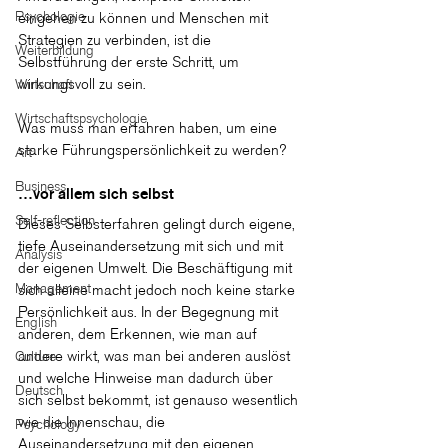
Psychologie
eingehen zu können und Menschen mit 
Strategien zu verbinden, ist die 
Weiterbildung
Selbstführung der erste Schritt, um 
wirkungsvoll zu sein.
Wirtschaft
Wirtschaftspsychologie
Was muss man erfahren haben, um eine 
starke Führungspersönlichkeit zu werden?
Art
Business
…vor allem sich selbst
Self-reflection
Dieses Selbsterfahren gelingt durch eigene, 
tiefe Auseinandersetzung mit sich und mit 
Analysis
der eigenen Umwelt. Die Beschäftigung mit 
Management
sich alleine macht jedoch noch keine starke 
Persönlichkeit aus. In der Begegnung mit 
English
anderen, dem Erkennen, wie man auf 
andere wirkt, was man bei anderen auslöst 
Culture
und welche Hinweise man dadurch über 
Deutsch
sich selbst bekommt, ist genauso wesentlich 
wie die Innenschau, die 
Psychology
Auseinandersetzung mit den eigenen 