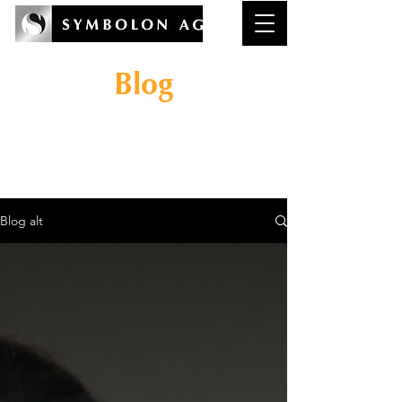
Blog
Wissenswertes rund um
das Thema
Reflexionskompeten
z in der Wirtschaft.
Blog alt